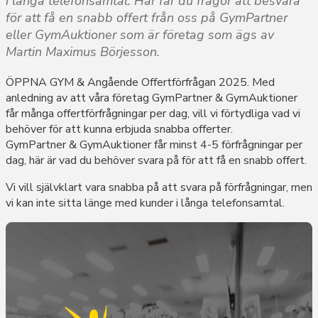
i långa telefonsamtal. Här får du frågor att besvara
för att få en snabb offert från oss på GymPartner
eller GymAuktioner som är företag som ägs av
Martin Maximus Börjesson.
ÖPPNA GYM & Angående Offertförfrågan 2025. Med
anledning av att våra företag GymPartner & GymAuktioner
får många offertförfrågningar per dag, vill vi förtydliga vad vi
behöver för att kunna erbjuda snabba offerter.
GymPartner & GymAuktioner får minst 4-5 förfrågningar per
dag, här är vad du behöver svara på för att få en snabb offert.
Vi vill självklart vara snabba på att svara på förfrågningar, men
vi kan inte sitta länge med kunder i långa telefonsamtal.