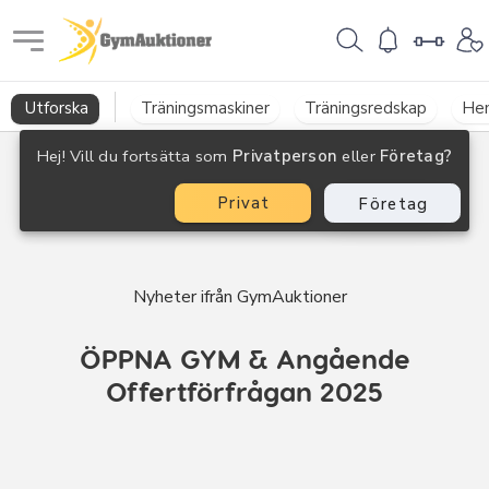
GymAuktioner
Utforska
Träningsmaskiner
Träningsredskap
He
Hej! Vill du fortsätta som
Privatperson
eller
Företag?
Privat
Företag
Nyheter ifrån GymAuktioner
ÖPPNA GYM & Angående
Offertförfrågan 2025