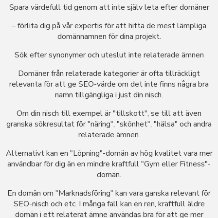
Spara värdefull tid genom att inte själv leta efter domäner
– förlita dig på vår expertis för att hitta de mest lämpliga
domännamnen för dina projekt.
Sök efter synonymer och uteslut inte relaterade ämnen
Domäner från relaterade kategorier är ofta tillräckligt
relevanta för att ge SEO-värde om det inte finns några bra
namn tillgängliga i just din nisch.
Om din nisch till exempel är "tillskott", se till att även
granska sökresultat för "näring", "skönhet", "hälsa" och andra
relaterade ämnen.
Alternativt kan en "Löpning"-domän av hög kvalitet vara mer
användbar för dig än en mindre kraftfull "Gym eller Fitness"-
domän.
En domän om "Marknadsföring" kan vara ganska relevant för
SEO-nisch och etc. I många fall kan en ren, kraftfull äldre
domän i ett relaterat ämne användas bra för att ge mer