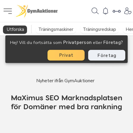
GymAuktioner
Utforska
Träningsmaskiner
Träningsredskap
He
Hej! Vill du fortsätta som
Privatperson
eller
Företag?
Privat
Företag
Nyheter ifrån GymAuktioner
MaXimus SEO Marknadsplatsen
för Domäner med bra rankning