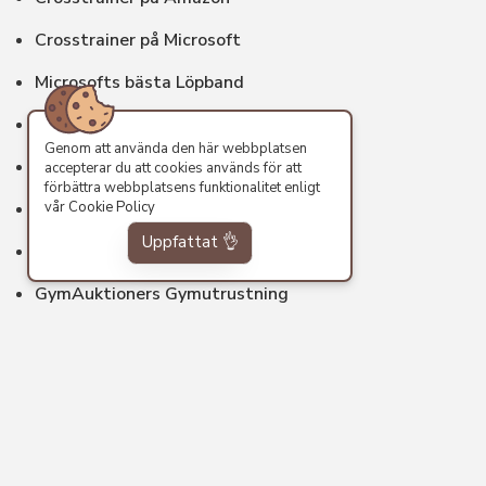
Crosstrainer på Microsoft
Microsofts bästa Löpband
Gymutrustning hos Microsoft
Genom att använda den här webbplatsen
GymAuktioners Gymutrustning
accepterar du att cookies används för att
förbättra webbplatsens funktionalitet enligt
Hantlar med ställ hos Microsoft
vår
Cookie Policy
Uppfattat 👌
Hantlar hos Google
GymAuktioners Gymutrustning
GymPartners Gymutrustning hos Google
Amazons bästa Löpband
Amazons Bästa Hantlar