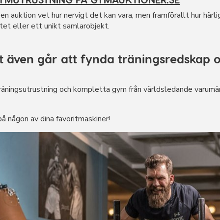
n auktion vet hur nervigt det kan vara, men framförallt hur härlig
itet eller ett unikt samlarobjekt.
et även går att fynda träningsredska
ingsutrustning och kompletta gym från världsledande varumärken
på någon av dina favoritmaskiner!