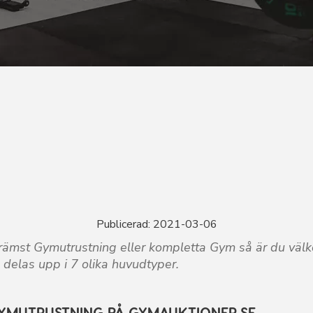
STNING PÅ GYMAUKTIONER.SE - Gymauktioner Årets Stör
Publicerad: 2021-03-06
rämst Gymutrustning eller kompletta Gym så är du väl
delas upp i 7 olika huvudtyper.
GYMUTRUSTNING PÅ GYMAUKTIONER.SE