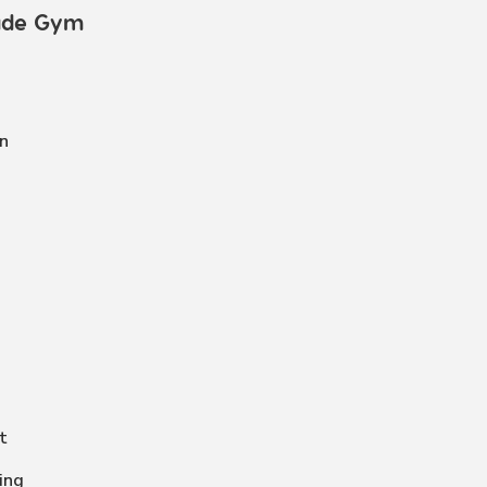
ade Gym
n
t
ing