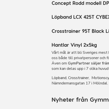
Concept Rodd modell DP
Löpband LCX 425T CYBE
Crosstrainer 95T Black L
Hantlar Vinyl 2x5kg
Vårt mål är att bli Sveriges mes
oss både till privatpersoner och 
Även om
GymPartner säljer fr
som kan delas upp i 7 olika huvud
Löpband
,
Crosstrainer
,
Motionscy
Nämndemansgatan 17 i Mölndal.
Nyheter från Gym