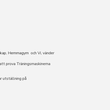
skap
,
Hemmagym
och Vi, vänder
att prova Träningsmaskinerna
år utställning på