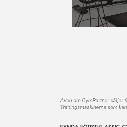
FYNDA FÖRSTKLASSIG GYMUTRU
Hos Oss
Även om GymPartner säljer f
Träningsmaskinerna som kan 
FYNDA FÖRSTKLASSIG 