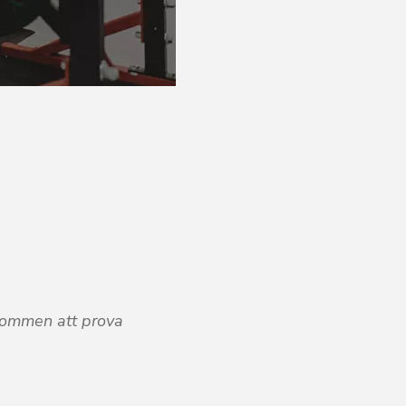
sta Gymauktioner Hittar Du
kommen att prova