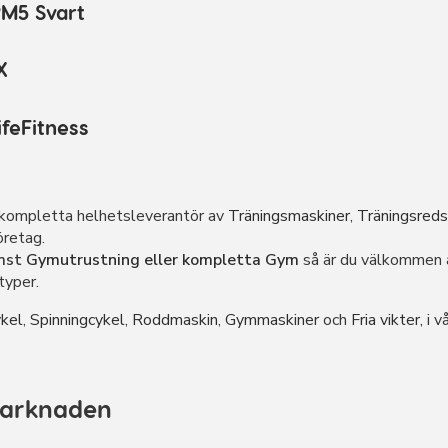
M5 Svart
X
ifeFitness
t kompletta helhetsleverantör av
Träningsmaskiner
,
Träningsred
företag.
ämst
Gymutrustning eller kompletta Gym
så är du välkommen 
typer.
kel
,
Spinningcykel
,
Roddmaskin
,
Gymmaskiner
och
Fria vikter,
i v
marknaden