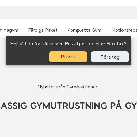
mmagym
Färdiga Paket
Kompletta Gym
Motionsred
Hej! Vill du fortsätta som
Privatperson
eller
Företag?
Privat
Företag
Nyheter ifrån GymAuktioner
ASSIG GYMUTRUSTNING PÅ G