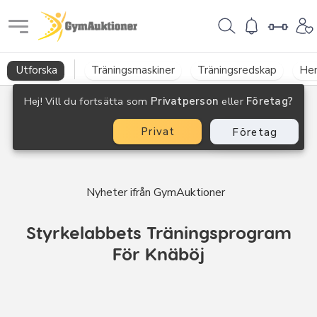
GymAuktioner
Utforska
Träningsmaskiner
Träningsredskap
He
Hej! Vill du fortsätta som
Privatperson
eller
Företag?
Privat
Företag
Nyheter ifrån GymAuktioner
Styrkelabbets Träningsprogram
För Knäböj