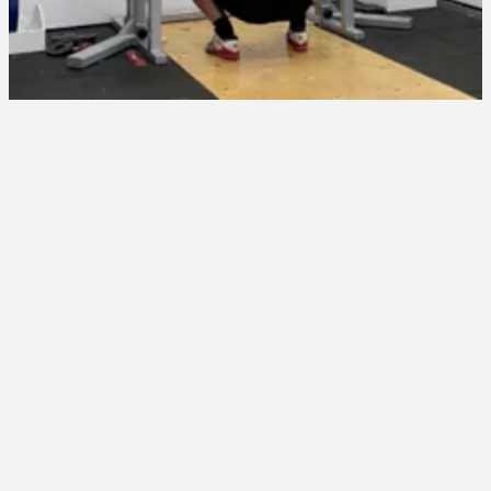
Styrkelabbets Träningsprogram För Knäböj - Knäböj-
botten-300x300-1.png