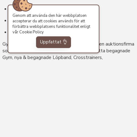
PS Auction
Genom att använda den här webbplatsen
Bänkpress
accepterar du att cookies används för att
förbättra webbplatsens funktionalitet enligt
Benpress
vår
Cookie Policy
Uppfattat 👌
GymAuktioner Sport & Träningsutrustning är en auktionsfirma
som auktionerar, förmedlar och säljer kompletta begagnade
Gym, nya & begagnade Löpband, Crosstrainers,
Motionscyklar, Spinningcyklar och 100-tals begagnade
gymmaskiner.
Kontakta oss