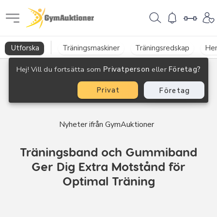
GymAuktioner
Utforska
Träningsmaskiner
Träningsredskap
He
Hej! Vill du fortsätta som
Privatperson
eller
Företag?
Privat
Företag
Nyheter ifrån GymAuktioner
Träningsband och Gummiband
Ger Dig Extra Motstånd för
Optimal Träning