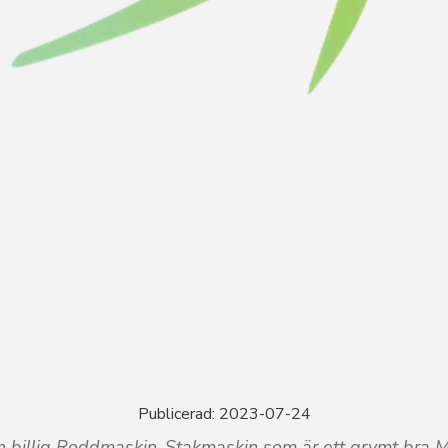
TAKMASKIN - Gympartnerlogga
Publicerad: 2023-07-24
 en billig Roddmaskin-Stakmaskin som är ett grymt bra 