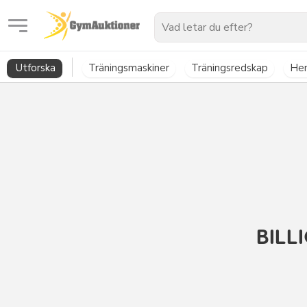
GymAuktioner
Utforska
Träningsmaskiner
Träningsredskap
He
BILL