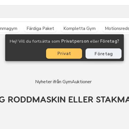
mmagym
Färdiga Paket
Kompletta Gym
Motionsred
Hej! Vill du fortsätta som
Privatperson
eller
Företag?
Privat
Företag
Nyheter ifrån GymAuktioner
IG RODDMASKIN ELLER STAKM