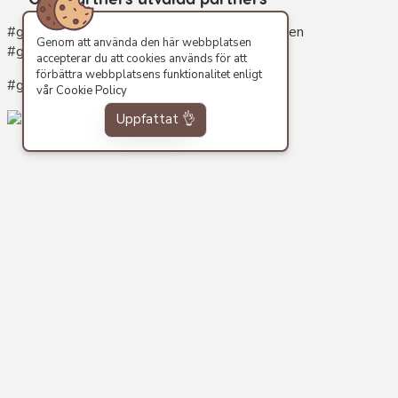
#gymgrosisten #gymgrossisten #gymgrosisten
Genom att använda den här webbplatsen
#gymgrossisten göteborg #gymgrossiten
accepterar du att cookies används för att
förbättra webbplatsens funktionalitet enligt
#gymgrossisten malmö #gymgrossisten
vår
Cookie Policy
Uppfattat 👌