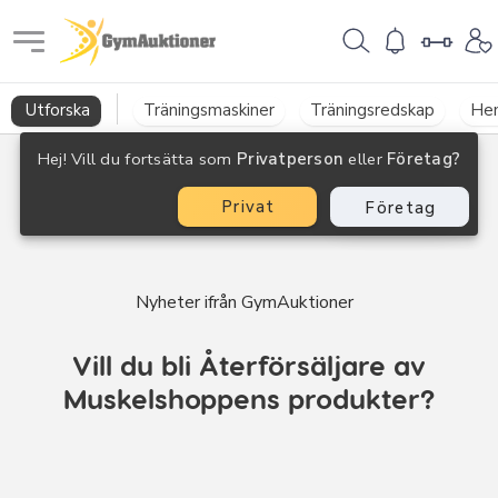
GymAuktioner
Utforska
Träningsmaskiner
Träningsredskap
He
Hej! Vill du fortsätta som
Privatperson
eller
Företag?
Privat
Företag
Nyheter ifrån GymAuktioner
Vill du bli Återförsäljare av
Muskelshoppens produkter?