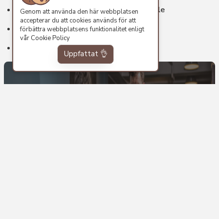
GymPartners Gymutrustning hos Google
Genom att använda den här webbplatsen
accepterar du att cookies används för att
Amazons bästa Löpband
förbättra webbplatsens funktionalitet enligt
vår
Cookie Policy
Amazons Bästa Hantlar
Uppfattat 👌