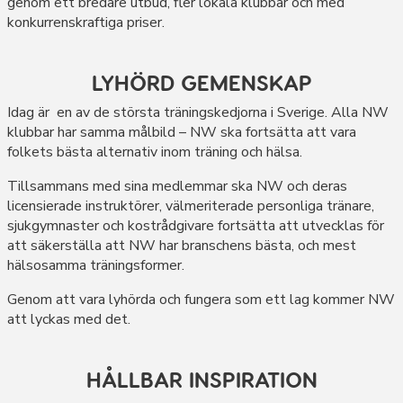
genom ett bredare utbud, fler lokala klubbar och med
konkurrenskraftiga priser.
LYHÖRD GEMENSKAP
Idag är en av de största träningskedjorna i Sverige. Alla NW
klubbar har samma målbild – NW ska fortsätta att vara
folkets bästa alternativ inom träning och hälsa.
Tillsammans med sina medlemmar ska NW och deras
licensierade instruktörer, välmeriterade personliga tränare,
sjukgymnaster och kostrådgivare fortsätta att utvecklas för
att säkerställa att NW har branschens bästa, och mest
hälsosamma träningsformer.
Genom att vara lyhörda och fungera som ett lag kommer NW
att lyckas med det.
HÅLLBAR INSPIRATION