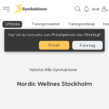
GymAuktioner
Utforska
Träningsmaskiner
Träningsredskap
He
Hej! Vill du fortsätta som
Privatperson
eller
Företag?
Privat
Företag
Nyheter ifrån GymAuktioner
Nordic Wellnes Stockholm