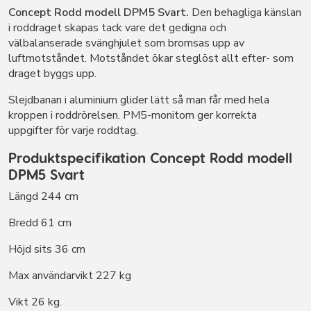
Concept Rodd modell DPM5 Svart.
Den behagliga känslan
i roddraget skapas tack vare det gedigna och
välbalanserade svänghjulet som bromsas upp av
luftmotståndet. Motståndet ökar steglöst allt efter- som
draget byggs upp.
Slejdbanan i aluminium glider lätt så man får med hela
kroppen i roddrörelsen. PM5-monitorn ger korrekta
uppgifter för varje roddtag.
Produktspecifikation
Concept Rodd modell
DPM5 Svart
Längd 244 cm
Bredd 61 cm
Höjd sits 36 cm
Max användarvikt 227 kg
Vikt 26 kg.