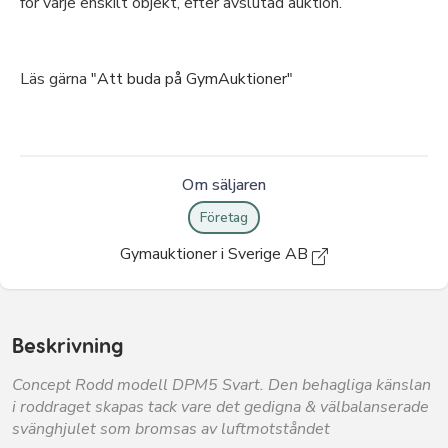
för varje enskilt objekt, efter avslutad auktion.
Läs gärna
"Att buda på GymAuktioner"
Om säljaren
Företag
Gymauktioner i Sverige AB
Beskrivning
Concept Rodd modell DPM5 Svart. Den behagliga känslan
i roddraget skapas tack vare det gedigna & välbalanserade
svänghjulet som bromsas av luftmotståndet