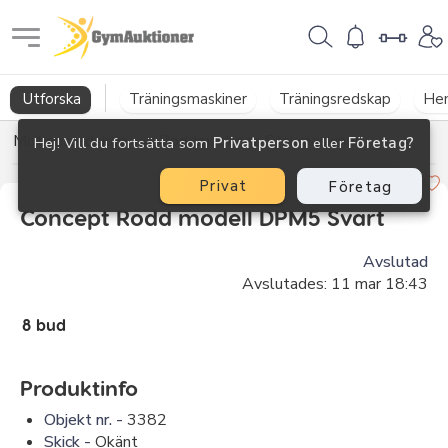
GymAuktioner
Utforska
Träningsmaskiner
Träningsredskap
He
Motionsredskap
→
Roddmaskiner-Stakmaskiner
Hej! Vill du fortsätta som
Privatperson
eller
Företag?
Privat
Företag
Concept Rodd modell DPM5 Svart
Avslutad
Avslutades:
11 mar 18:43
8 bud
Produktinfo
Objekt nr. -
3382
Skick -
Okänt