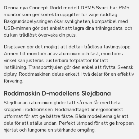
Denna nya Concept Rodd modell DPM5 Svart har
PM5
monitor som ger korrekta uppgifter för varje roddtag.
Bakgrundsbelysningen ökar synligheten, kompatibel med
USB-minnen gör det enkelt att lagra dina träningsdata, och
du kan trådlöst övervaka din puls.
Displayen gör det möjligt att delta i trådlösa tävlingslopp.
Armen till monitorn är av aluminium och fast, monitorns
vinkel kan justeras. Justerbara fotplattor för lätt
inställning. Transporthjulen gör den enkel att flytta. Svensk
diplay. ​Roddmaskinen delas enkelt i två delar för en effektiv
förvaring.
Roddmaskin D-modellens Slejdbana
Slejdbanan i aluminium glider lätt så man får med hela
kroppen i roddrörelsen. Roddhandtaget är ergonomiskt
utformat för att ge bättre fäste. Båda modellerna går att
dela för att ställa undan. Perfekt lämpad för att ge kroppen,
hjärtat och lungorna en stärkande omgång.