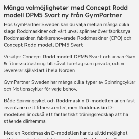
Många valmöjligheter med
Concept Rodd
modell DPM5 Svart ny från GymPartner
Hos GymPartner Sweden kan du välja mellan många olika
slags Roddmaskiner och vårt urval spänner över fabriksnya
Roddmaskiner, fabriksrenoverade Roddmaskiner (CPO) och
Concept Rodd modell DPM5 Svart
Vi säljer
Concept Rodd modell DPM5 Svart
och annan Gym
& fitnessutrustning till såväl företag som privata, och vi
levererar självklart i hela Norden.
GymPartner Sweden har många olika typer av Spinningcyklar
och Motionscyklar för varje behov.
Både Spinningcykel och
Roddmaskin D-modellen
är en fast
inventarie i ett fitnesscenter, men
Roddmaskin D-
modellen
är också ett fantastiskt träningsredskap att ha
stående därhemma.
Med en
Roddmaskin D-modellen
har du alltid möjlighet